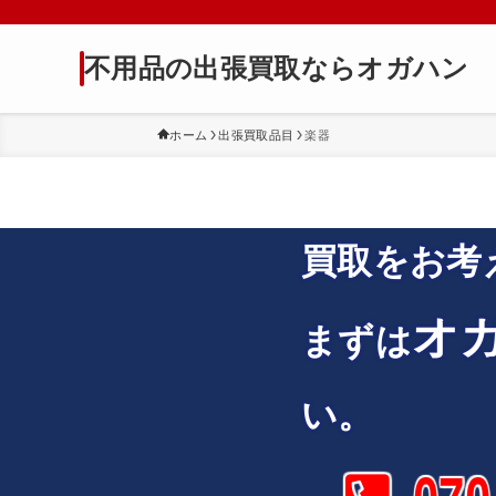
不用品の出張買取ならオガハン
ホーム
出張買取品目
楽器
買取をお考
オ
まずは
い。