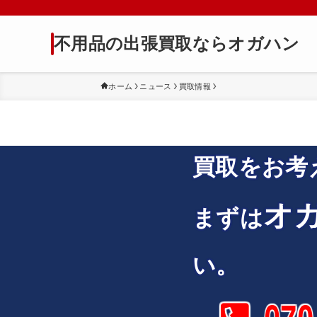
不用品の出張買取ならオガハン
ホーム
ニュース
買取情報
買取をお考
オ
まずは
い。