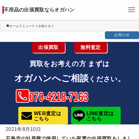
不用品の出張買取ならオガハン
ホーム
ニュース
お知らせ
お知らせ
出張買取
無料査定
買取をお考えの方
まずは
オガハンへご相談
ください。
070-4218-7163
WEB査定は
LINE査定は
こちら
こちら
2021年8月10日
石巻市の社員寮で使用していた家電の出張買取をしまし