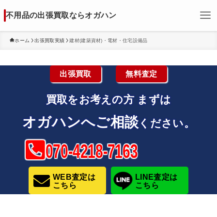
不用品の出張買取ならオガハン
ホーム
出張買取実績
建材(建築資材)・電材・住宅設備品
出張買取
無料査定
買取をお考えの方
まずは
オガハンへご相談
ください。
070-4218-7163
WEB査定は
LINE査定は
こちら
こちら
建材(建築資材)・電材・住宅設備品買取はこちら