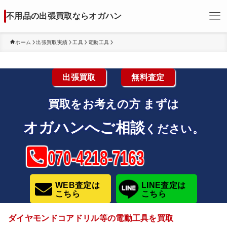
不用品の出張買取ならオガハン
ホーム
出張買取実績
工具
電動工具
出張買取
無料査定
買取をお考えの方
まずは
オガハンへご相談
ください。
070-4218-7163
WEB査定は
LINE査定は
こちら
こちら
ダイヤモンドコアドリル等の電動工具を買取