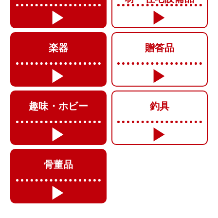
楽器
贈答品
趣味・ホビー
釣具
骨董品