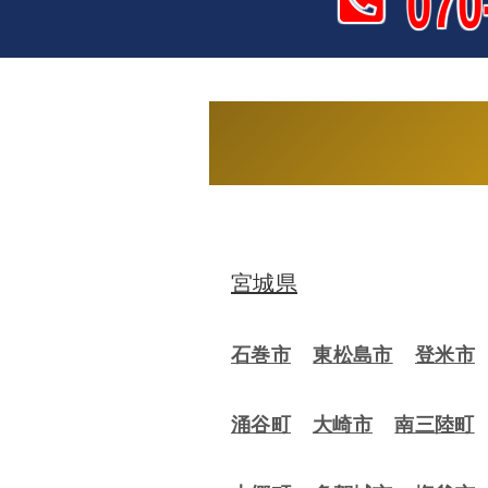
070
宮城県
石巻市
東松島市
登米市
涌谷町
大崎市
南三陸町