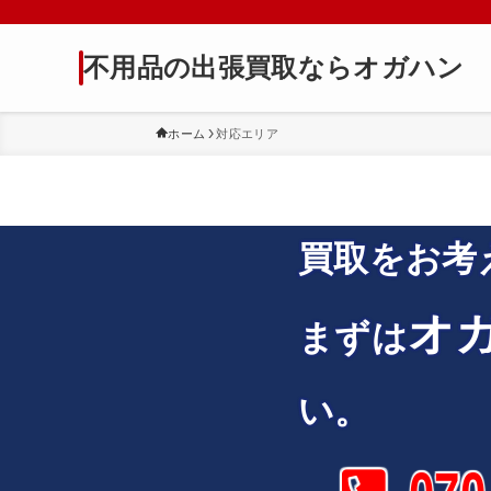
不用品の出張買取ならオガハン
ホーム
対応エリア
買取をお考
オ
まずは
い。