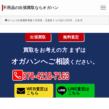
不用品の出張買取ならオガハン
ホーム
出張買取実績
古民具・古道具
その他の古民具・古道具
出張買取
無料査定
買取をお考えの方
まずは
オガハンへご相談
ください。
070-4218-7163
WEB査定は
LINE査定は
こちら
こちら
その他の古民具・古道具買取はこちら